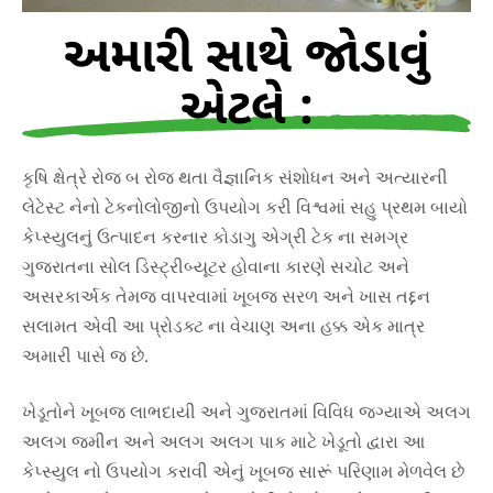
અમારી સાથે જોડાવું
એટલે :
કૃષિ ક્ષેત્રે રોજ બ રોજ થતા વૈજ્ઞાનિક સંશોધન અને અત્યારની
લેટેસ્ટ નેનો ટેકનોલોજીનો ઉપયોગ કરી વિશ્વમાં સહુ પ્રથમ બાયો
કેપ્સ્યુલનું ઉત્પાદન કરનાર કોડાગુ એગ્રી ટેક ના સમગ્ર
ગુજરાતના સોલ ડિસ્ટ્રીબ્યૂટર હોવાના કારણે સચોટ અને
અસરકાર્અક તેમજ વાપરવામાં ખૂબજ સરળ અને ખાસ તદ્દન
સલામત એવી આ પ્રોડક્ટ ના વેચાણ અના હક્ક એક માત્ર
અમારી પાસે જ છે.
ખેડૂતોને ખૂબજ લાભદાયી અને ગુજરાતમાં વિવિધ જગ્યાએ અલગ
અલગ જમીન અને અલગ અલગ પાક માટે ખેડૂતો દ્વારા આ
કેપ્સ્યુલ નો ઉપયોગ કરાવી એનું ખૂબજ સારૂં પરિણામ મેળવેલ છે