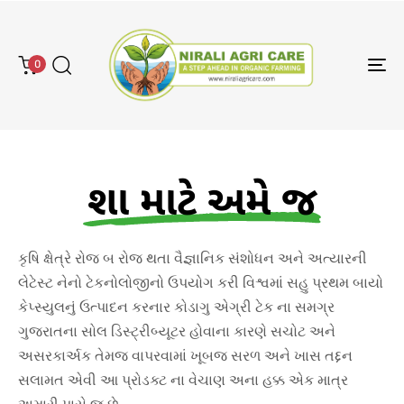
0
To
na
શા માટે અમે જ
કૃષિ ક્ષેત્રે રોજ બ રોજ થતા વૈજ્ઞાનિક સંશોધન અને અત્યારની
લેટેસ્ટ નેનો ટેકનોલોજીનો ઉપયોગ કરી વિશ્વમાં સહુ પ્રથમ બાયો
કેપ્સ્યુલનું ઉત્પાદન કરનાર કોડાગુ એગ્રી ટેક ના સમગ્ર
ગુજરાતના સોલ ડિસ્ટ્રીબ્યૂટર હોવાના કારણે સચોટ અને
અસરકાર્અક તેમજ વાપરવામાં ખૂબજ સરળ અને ખાસ તદ્દન
સલામત એવી આ પ્રોડક્ટ ના વેચાણ અના હક્ક એક માત્ર