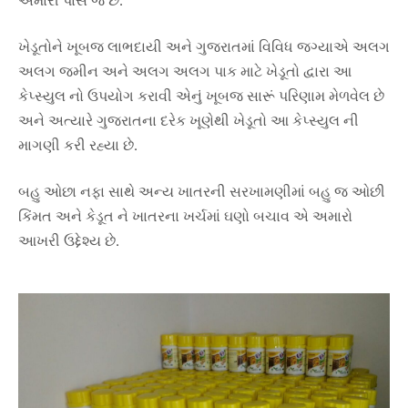
અમારી પાસે જ છે.
Type and hit enter
ખેડૂતોને ખૂબજ લાભદાયી અને ગુજરાતમાં વિવિધ જગ્યાએ અલગ
અલગ જમીન અને અલગ અલગ પાક માટે ખેડૂતો દ્વારા આ
કેપ્સ્યુલ નો ઉપયોગ કરાવી એનું ખૂબજ સારૂં પરિણામ મેળવેલ છે
અને અત્યારે ગુજરાતના દરેક ખૂણેથી ખેડૂતો આ કેપ્સ્યુલ ની
માગણી કરી રહ્યા છે.
બહુ ઓછા નફા સાથે અન્ય ખાતરની સરખામણીમાં બહુ જ ઓછી
કિંમત અને કેડૂત ને ખાતરના ખર્ચમાં ઘણો બચાવ એ અમારો
આખરી ઉદ્દેશ્ય છે.