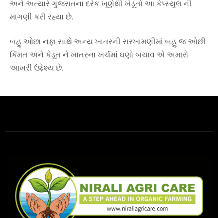
અને અત્યારે ગુજરાતના દરેક ખૂણેથી ખેડૂતો આ કેપ્સ્યુલ ની
માગણી કરી રહ્યા છે.
બહુ ઓછા નફા સાથે અન્ય ખાતરની સરખામણીમાં બહુ જ ઓછી
કિંમત અને કેડૂત ને ખાતરના ખર્ચમાં ઘણો બચાવ એ અમારો
આખરી ઉદ્દેશ્ય છે.